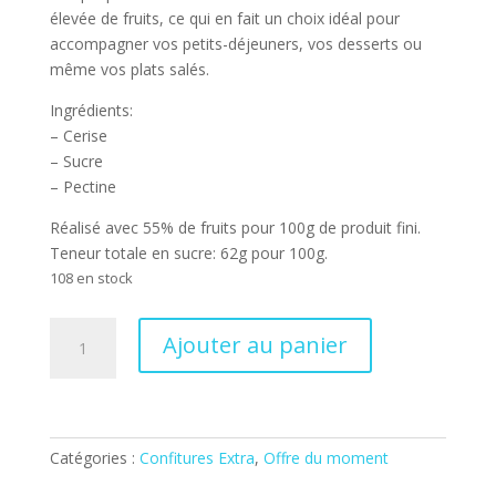
élevée de fruits, ce qui en fait un choix idéal pour
accompagner vos petits-déjeuners, vos desserts ou
même vos plats salés.
Ingrédients:
– Cerise
– Sucre
– Pectine
Réalisé avec 55% de fruits pour 100g de produit fini.
Teneur totale en sucre: 62g pour 100g.
108 en stock
quantité
Ajouter au panier
de
Confiture
Extra
Cerise
250g
Catégories :
Confitures Extra
,
Offre du moment