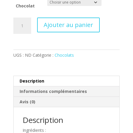
Chocolat
quantité
Ajouter au panier
de
Ballotin
Friture
100g
UGS :
ND
Catégorie :
Chocolats
Description
Informations complémentaires
Avis (0)
Description
Ingrédients :