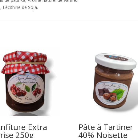
it de paprika, Arôme naturel de vanille.
, Lécithine de Soja.
nfiture Extra
Pâte à Tartiner
rise 250g
40% Noisette