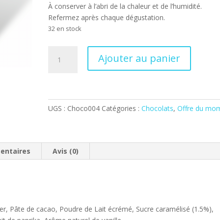
À conserver à l’abri de la chaleur et de l’humidité.
Refermez après chaque dégustation.
32 en stock
quantité
Ajouter au panier
de
Tablette
Chocolat
Lactée
Caramel
UGS :
Choco004
Catégories :
Chocolats
,
Offre du mo
31.1%
100g
entaires
Avis (0)
ier, Pâte de cacao, Poudre de Lait écrémé, Sucre caramélisé (1.5%),