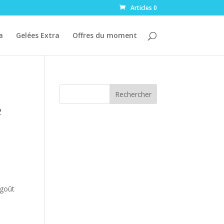
Articles 0
a
Gelées Extra
Offres du moment
Rechercher
e
 goût