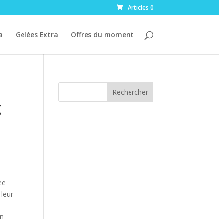
Articles 0
a
Gelées Extra
Offres du moment
Rechercher
g
ée
 leur
on