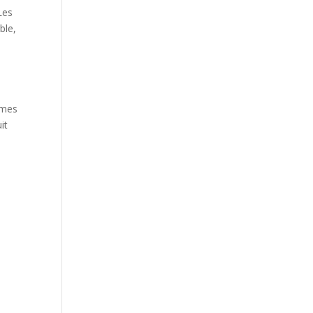
Les
ble,
ômes
it