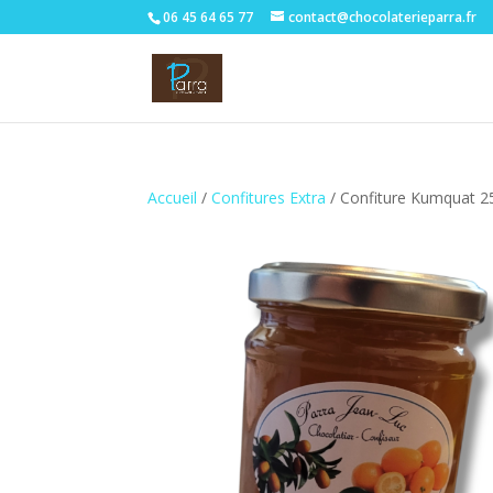
06 45 64 65 77
contact@chocolaterieparra.fr
Accueil
/
Confitures Extra
/ Confiture Kumquat 2