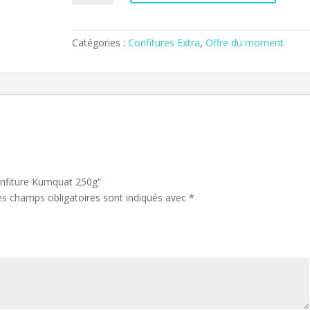
Confiture
Kumquat
250g
Catégories :
Confitures Extra
,
Offre du moment
Confiture Kumquat 250g”
es champs obligatoires sont indiqués avec
*